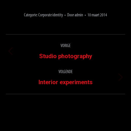
Categorie:
Corporate identity
Door
admin
10 maart 2014
Project
VORIGE
navigation
Previous
Studio photography
project:
VOLGENDE
Next
Interior experiments
project: