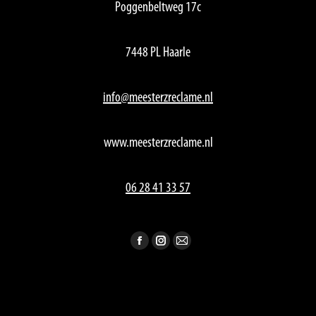
Poggenbeltweg 17c
7448 PL Haarle
info@meesterzreclame.nl
www.meesterzreclame.nl
06 28 41 33 57
Vind ons op:
Facebook
Instagram
Mail
page
page
page
opens
opens
opens
in
in
in