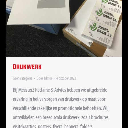
Drukwerk
Geen categorie
Door
admin
4 oktober 2023
Bij MeesterZ Reclame & Advies hebben we uitgebreide
ervaring in het verzorgen van drukwerk op maat voor
verschillende zakelijke en promotionele behoeften. Wij
ontwikkelen een breed scala drukwerk, zoals brochures,
visitekaartjes, posters, flyers, banners, folders,