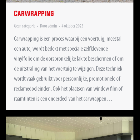
Carwrapping
Geen categorie
Door
admin
4 oktober 2023
Carwrapping is een proces waarbij een voertuig, meestal
een auto, wordt bedekt met speciale zelfklevende
vinylfolie om de oorspronkelijke lak te beschermen of om
de uitstraling van het voertuig te wijzigen. Deze techniek
wordt vaak gebruikt voor persoonlijke, promotionele of
reclamedoeleinden. Ook het plaatsen van window film of
raamtinten is een onderdeel van het carwrappen…