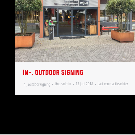
In-, outdoor signing
Door
admin
13 juni 2018
Laat een reactie achter
In-, outdoor signing