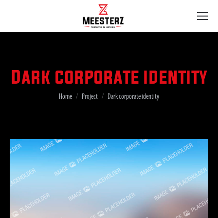
Dark corporate identity
Je bent hier:
Home
Project
Dark corporate identity