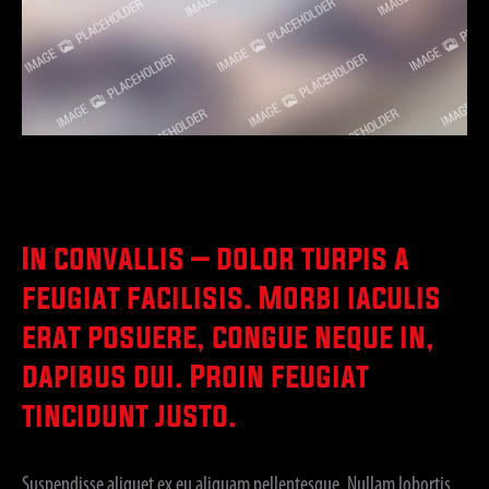
In convallis – dolor turpis a
feugiat facilisis. Morbi iaculis
erat posuere, congue neque in,
dapibus dui. Proin feugiat
tincidunt justo.
Suspendisse aliquet ex eu aliquam pellentesque. Nullam lobortis