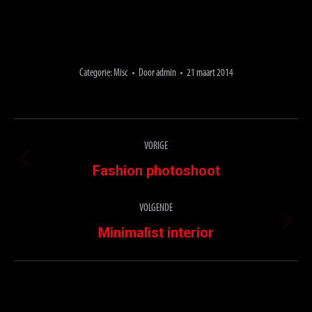
Categorie:
Misc
Door
admin
21 maart 2014
Project
VORIGE
navigation
Previous
Fashion photoshoot
project:
VOLGENDE
Next
Minimalist interior
project: